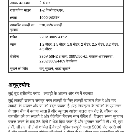
उपचार का दबाव
2-4 बार
रासायनिक मात्रा
1-2 किलोग्राम/एम3
क्षमता
1000 एम3/दिन
उपचारित लकड़ी का
नरम, कठोर लकड़ी
प्रकार
शक्ति
220V 380V 415V
व्यास
1.2 मीटर, 1.5 मीटर, 1.8 मीटर, 2 मीटर, 2.5 मीटर, 3.2 मीटर,
4.5 मीटर
वोल्टेज
380V 50HZ 3 चरण, 380V/50HZ, ग्राहक आवश्यकता,
220v/380v/440v वैकल्पिक
सूखने की विधि
वायु सुखाने, भट्ठी सुखाने
अनुप्रयोग:
लुई वुड ट्रीटमेंट प्लांट - लकड़ी के आकार और रंग में बदलाव
लुई लकड़ी उपचार संयंत्र नरम लकड़ी के लिए लकड़ी उपचार टैंक है और यह
लकड़ी के आकार और रंग को बदल सकता है।यह नियंत्रण के तरीकों के प्रमाणन
के साथ चीन में बनाया जाता है और न्यूनतम आदेश मात्रा एक सेट है. कीमत पर
बातचीत की जा सकती है और पैकेजिंग विवरण नग्न पैकिंग हैं. वितरण समय भुगतान
प्राप्त करने के बाद 35 दिनों में भेज दिया जाता है और भुगतान शर्तों में टी / टी, एल
/ सी, डी / ए, डी / पी शामिल हैं,वेस्टर्न यूनियनआपूर्ति क्षमता 5000 सेट प्रति वर्ष