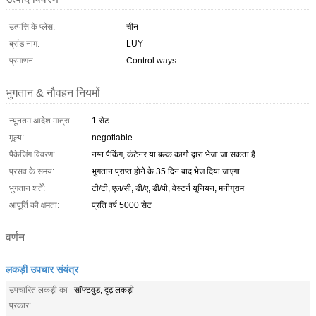
उत्पत्ति के प्लेस:
चीन
ब्रांड नाम:
LUY
प्रमाणन:
Control ways
भुगतान & नौवहन नियमों
न्यूनतम आदेश मात्रा:
1 सेट
मूल्य:
negotiable
पैकेजिंग विवरण:
नग्न पैकिंग, कंटेनर या बल्क कार्गो द्वारा भेजा जा सकता है
प्रसव के समय:
भुगतान प्राप्त होने के 35 दिन बाद भेज दिया जाएगा
भुगतान शर्तें:
टी/टी, एल/सी, डी/ए, डी/पी, वेस्टर्न यूनियन, मनीग्राम
आपूर्ति की क्षमता:
प्रति वर्ष 5000 सेट
वर्णन
लकड़ी उपचार संयंत्र
उपचारित लकड़ी का
सॉफ्टवुड, दृढ़ लकड़ी
प्रकार: