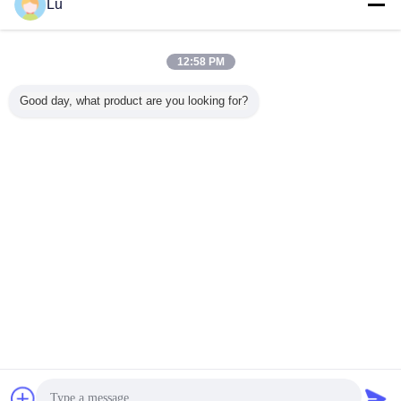
Lu
फैक्टरी:
Xinghua रोड, Zhucheng शहर शांगडोंग प्रांत
Worktime को
8:30-18:00 ( बीजिंग बार)
कम करना:
12:58 PM
फोन:
0086-150-3607-8206
(काम समय)
0086-150-3607-8206
(Nonworking समय)
Good day, what product are you looking for?
फैक्स:
0086-371-55986381
भाषा बदलें
Hindi
होम
|
हमारे बारे में
|
हमसे संपर्क करें
|
साइटमैप
|
Privacy Policy
डेस्कटॉप देखें
Copyright © 2018 - 2026 Luy Machinery Equipment CO., LTD.
All rights reserved.