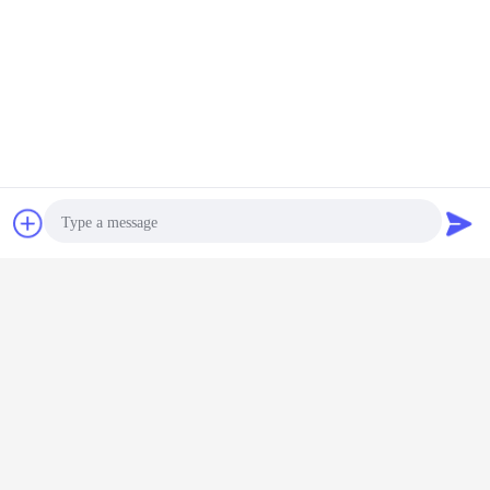
हमने फिलीपींस, युगांडा, जाम्बिया, केन्या, स्विट्जरलैंड, थाईलैंड, दक्षिण कोरिया, तंजानिया,
म्यांमार, रूस, इंडोनेशिया आदि जैसे कई देशों में निर्यात किया है।
चैट
एक बोली का अनुरोध
Photo
Video Call
Audio Call