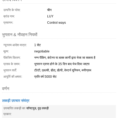
उत्पत्ति के प्लेस:
चीन
ब्रांड नाम:
LUY
प्रमाणन:
Control ways
भुगतान & नौवहन नियमों
न्यूनतम आदेश मात्रा:
1 सेट
मूल्य:
negotiable
पैकेजिंग विवरण:
नग्न पैकिंग, कंटेनर या बल्क कार्गो द्वारा भेजा जा सकता है
प्रसव के समय:
भुगतान प्राप्त होने के 35 दिन बाद भेज दिया जाएगा
भुगतान शर्तें:
टी/टी, एल/सी, डी/ए, डी/पी, वेस्टर्न यूनियन, मनीग्राम
आपूर्ति की क्षमता:
प्रति वर्ष 5000 सेट
वर्णन
लकड़ी उपचार संयंत्र
उपचारित लकड़ी का
सॉफ्टवुड, दृढ़ लकड़ी
प्रकार: