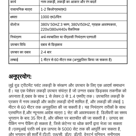
कार्य
नरम लकड़ी, लकड़ी का आकार और रंग बदलें
रासायनिक मात्रा
1-2 किलोग्राम/एम3
क्षमता
1000 एम3/दिन
वोल्टेज
380V 50HZ 3 चरण, 380V/50HZ, ग्राहक आवश्यकता,
220v/380v/440v वैकल्पिक
नियंत्रण
अर्ध-स्वचालित या पीएलसी नियंत्रण प्रणाली
उपचार विधि
दबाव से छिड़काव
उपचार का दबाव
2-4 बार
लम्बाई
1 मीटर से 60 मीटर तक (अनुकूलित किया जा सकता है)
अनुप्रयोग:
लुई वुड ट्रीटमेंट प्लांट लकड़ी के संरक्षण और उपचार के लिए एक आदर्श समाधान
है। यह एक पेशेवर लकड़ी उपचार संयंत्र है जो उन्नत दबाव छिड़काव तकनीक को
अपनाता है,दबाव के साथ 1 से लेकर.0 से 1.4 एमपीए तक। उपचारित लकड़ी के
प्रकार में नरम लकड़ी और कठोर लकड़ी दोनों शामिल हैं, और लकड़ी की लंबाई 1
मीटर से 60 मीटर तक अनुकूलित की जा सकती है। यह नियंत्रण तरीकों के साथ
प्रमाणित है,और न्यूनतम आदेश मात्रा 1 सेट की आवश्यकता है. डिलीवरी का समय
भुगतान के बाद 35 दिन है, और कीमत पर बातचीत की जा सकती है। उत्पाद का
पैकिंग नग्न पैकिंग हो सकता है, जिसे कंटेनर या थोक कार्गो द्वारा भेजा जा सकता
है।एलयूआई प्रति वर्ष इस उत्पाद के 5000 सेट तक की आपूर्ति कर सकता है,
और भुगतान की शर्तों में टी/टी, एल/सी, डी/ए, डी/पी, वेस्टर्न यूनियन, मनीग्राम