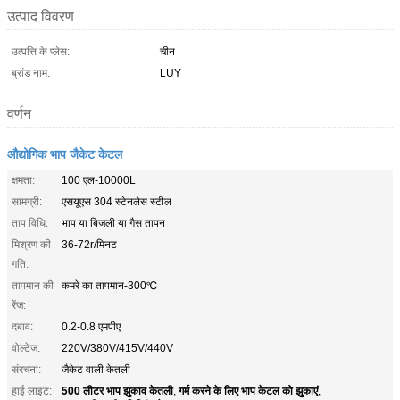
उत्पाद विवरण
उत्पत्ति के प्लेस:
चीन
ब्रांड नाम:
LUY
वर्णन
औद्योगिक भाप जैकेट केटल
क्षमता:
100 एल-10000L
सामग्री:
एसयूएस 304 स्टेनलेस स्टील
ताप विधि:
भाप या बिजली या गैस तापन
मिश्रण की
36-72r/मिनट
गति:
तापमान की
कमरे का तापमान-300℃
रेंज:
दबाव:
0.2-0.8 एमपीए
वोल्टेज:
220V/380V/415V/440V
संरचना:
जैकेट वाली केतली
500 लीटर भाप झुकाव केतली
गर्म करने के लिए भाप केटल को झुकाएं
हाई लाइट:
,
,