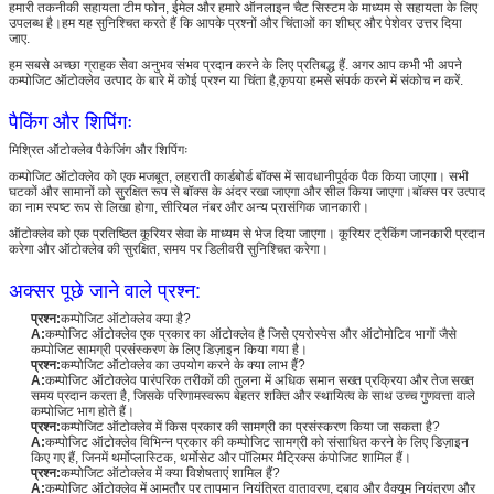
हमारी तकनीकी सहायता टीम फोन, ईमेल और हमारे ऑनलाइन चैट सिस्टम के माध्यम से सहायता के लिए
उपलब्ध है।हम यह सुनिश्चित करते हैं कि आपके प्रश्नों और चिंताओं का शीघ्र और पेशेवर उत्तर दिया
जाए.
हम सबसे अच्छा ग्राहक सेवा अनुभव संभव प्रदान करने के लिए प्रतिबद्ध हैं. अगर आप कभी भी अपने
कम्पोजिट ऑटोक्लेव उत्पाद के बारे में कोई प्रश्न या चिंता है,कृपया हमसे संपर्क करने में संकोच न करें.
पैकिंग और शिपिंगः
मिश्रित ऑटोक्लेव पैकेजिंग और शिपिंगः
कम्पोजिट ऑटोक्लेव को एक मजबूत, लहराती कार्डबोर्ड बॉक्स में सावधानीपूर्वक पैक किया जाएगा। सभी
घटकों और सामानों को सुरक्षित रूप से बॉक्स के अंदर रखा जाएगा और सील किया जाएगा।बॉक्स पर उत्पाद
का नाम स्पष्ट रूप से लिखा होगा, सीरियल नंबर और अन्य प्रासंगिक जानकारी।
ऑटोक्लेव को एक प्रतिष्ठित कूरियर सेवा के माध्यम से भेज दिया जाएगा। कूरियर ट्रैकिंग जानकारी प्रदान
करेगा और ऑटोक्लेव की सुरक्षित, समय पर डिलीवरी सुनिश्चित करेगा।
अक्सर पूछे जाने वाले प्रश्न:
प्रश्न:
कम्पोजिट ऑटोक्लेव क्या है?
A:
कम्पोजिट ऑटोक्लेव एक प्रकार का ऑटोक्लेव है जिसे एयरोस्पेस और ऑटोमोटिव भागों जैसे
कम्पोजिट सामग्री प्रसंस्करण के लिए डिज़ाइन किया गया है।
प्रश्न:
कम्पोजिट ऑटोक्लेव का उपयोग करने के क्या लाभ हैं?
A:
कम्पोजिट ऑटोक्लेव पारंपरिक तरीकों की तुलना में अधिक समान सख्त प्रक्रिया और तेज सख्त
समय प्रदान करता है, जिसके परिणामस्वरूप बेहतर शक्ति और स्थायित्व के साथ उच्च गुणवत्ता वाले
कम्पोजिट भाग होते हैं।
प्रश्न:
कम्पोजिट ऑटोक्लेव में किस प्रकार की सामग्री का प्रसंस्करण किया जा सकता है?
A:
कम्पोजिट ऑटोक्लेव विभिन्न प्रकार की कम्पोजिट सामग्री को संसाधित करने के लिए डिज़ाइन
किए गए हैं, जिनमें थर्मोप्लास्टिक, थर्मोसेट और पॉलिमर मैट्रिक्स कंपोजिट शामिल हैं।
प्रश्न:
कम्पोजिट ऑटोक्लेव में क्या विशेषताएं शामिल हैं?
A:
कम्पोजिट ऑटोक्लेव में आमतौर पर तापमान नियंत्रित वातावरण, दबाव और वैक्यूम नियंत्रण और