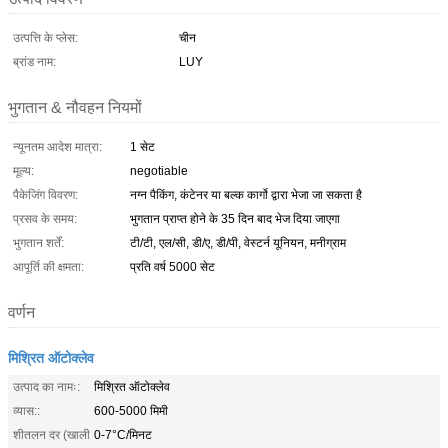
उत्पत्ति के प्लेस:
चीन
ब्रांड नाम:
LUY
भुगतान & नौवहन नियमों
न्यूनतम आदेश मात्रा:
1 सेट
मूल्य:
negotiable
पैकेजिंग विवरण:
नग्न पैकिंग, कंटेनर या बल्क कार्गो द्वारा भेजा जा सकता है
प्रसव के समय:
भुगतान प्राप्त होने के 35 दिन बाद भेज दिया जाएगा
भुगतान शर्तें:
टी/टी, एल/सी, डी/ए, डी/पी, वेस्टर्न यूनियन, मनीग्राम
आपूर्ति की क्षमता:
प्रति वर्ष 5000 सेट
वर्णन
मिश्रित ऑटोक्लेव
उत्पाद का नामः:
मिश्रित ऑटोक्लेव
व्यास::
600-5000 मिमी
शीतलन दर (खाली
0-7°C/मिनट