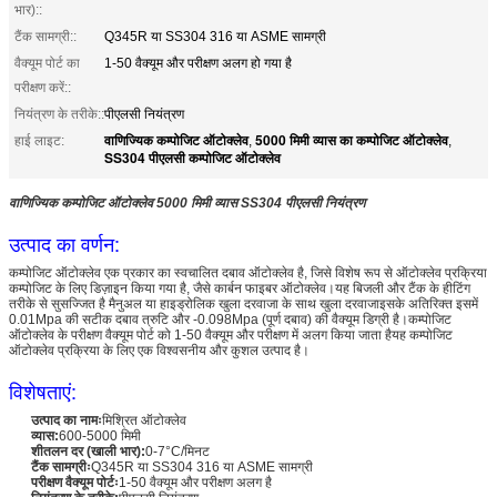
भार)::
टैंक सामग्री::
Q345R या SS304 316 या ASME सामग्री
वैक्यूम पोर्ट का
1-50 वैक्यूम और परीक्षण अलग हो गया है
परीक्षण करें::
नियंत्रण के तरीके::
पीएलसी नियंत्रण
वाणिज्यिक कम्पोजिट ऑटोक्लेव
5000 मिमी व्यास का कम्पोजिट ऑटोक्लेव
हाई लाइट:
,
,
SS304 पीएलसी कम्पोजिट ऑटोक्लेव
वाणिज्यिक कम्पोजिट ऑटोक्लेव 5000 मिमी व्यास SS304 पीएलसी नियंत्रण
उत्पाद का वर्णन:
कम्पोजिट ऑटोक्लेव एक प्रकार का स्वचालित दबाव ऑटोक्लेव है, जिसे विशेष रूप से ऑटोक्लेव प्रक्रिया
कम्पोजिट के लिए डिज़ाइन किया गया है, जैसे कार्बन फाइबर ऑटोक्लेव।यह बिजली और टैंक के हीटिंग
तरीके से सुसज्जित है मैनुअल या हाइड्रोलिक खुला दरवाजा के साथ खुला दरवाजाइसके अतिरिक्त इसमें
0.01Mpa की सटीक दबाव त्रुटि और -0.098Mpa (पूर्ण दबाव) की वैक्यूम डिग्री है।कम्पोजिट
ऑटोक्लेव के परीक्षण वैक्यूम पोर्ट को 1-50 वैक्यूम और परीक्षण में अलग किया जाता हैयह कम्पोजिट
ऑटोक्लेव प्रक्रिया के लिए एक विश्वसनीय और कुशल उत्पाद है।
विशेषताएं:
उत्पाद का नामः
मिश्रित ऑटोक्लेव
व्यास:
600-5000 मिमी
शीतलन दर (खाली भार):
0-7°C/मिनट
टैंक सामग्रीः
Q345R या SS304 316 या ASME सामग्री
परीक्षण वैक्यूम पोर्टः
1-50 वैक्यूम और परीक्षण अलग है