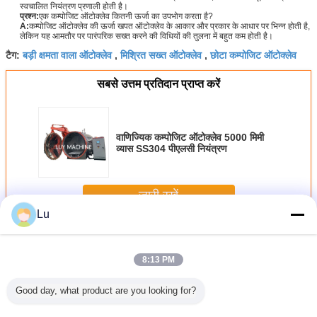
स्वचालित नियंत्रण प्रणाली होती है।
प्रश्न:
एक कम्पोजिट ऑटोक्लेव कितनी ऊर्जा का उपभोग करता है?
A:
कम्पोजिट ऑटोक्लेव की ऊर्जा खपत ऑटोक्लेव के आकार और प्रकार के आधार पर भिन्न होती है,
लेकिन यह आमतौर पर पारंपरिक सख्त करने की विधियों की तुलना में बहुत कम होती है।
बड़ी क्षमता वाला ऑटोक्लेव
मिश्रित सख्त ऑटोक्लेव
छोटा कम्पोजिट ऑटोक्लेव
टैग:
,
,
सबसे उत्तम प्रतिदान प्राप्त करें
वाणिज्यिक कम्पोजिट ऑटोक्लेव 5000 मिमी
व्यास SS304 पीएलसी नियंत्रण
जारी रखें
Lu
मिश्रित ऑटोक्लेव
अधिक
8:13 PM
Good day, what product are you looking for?
ापित उच्च
सीई प्रमाणित कार्बन
आईएसओ योग्य
सुरक्षा मानक हॉट प्रेस
ऑटोकॉम्पोसि