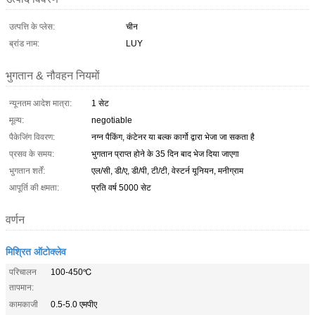
उत्पत्ति के प्लेस:
चीन
ब्रांड नाम:
LUY
भुगतान & नौवहन नियमों
न्यूनतम आदेश मात्रा:
1 सेट
मूल्य:
negotiable
पैकेजिंग विवरण:
नग्न पैकिंग, कंटेनर या बल्क कार्गो द्वारा भेजा जा सकता है
प्रसव के समय:
भुगतान प्राप्त होने के 35 दिन बाद भेज दिया जाएगा
भुगतान शर्तें:
एल/सी, डी/ए, डी/पी, टी/टी, वेस्टर्न यूनियन, मनीग्राम
आपूर्ति की क्षमता:
प्रति वर्ष 5000 सेट
वर्णन
मिश्रित ऑटोक्लेव
परिचालन
100-450℃
तापमान:
कामकाजी
0.5-5.0 एमपीए