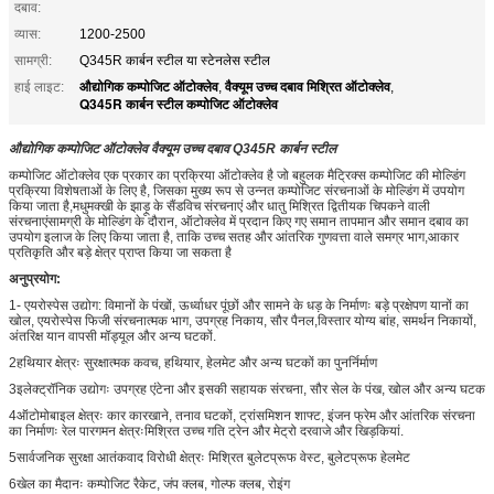
दबाव:
व्यास:
1200-2500
सामग्री:
Q345R कार्बन स्टील या स्टेनलेस स्टील
औद्योगिक कम्पोजिट ऑटोक्लेव
वैक्यूम उच्च दबाव मिश्रित ऑटोक्लेव
हाई लाइट:
,
,
Q345R कार्बन स्टील कम्पोजिट ऑटोक्लेव
औद्योगिक कम्पोजिट ऑटोक्लेव वैक्यूम उच्च दबाव Q345R कार्बन स्टील
कम्पोजिट ऑटोक्लेव एक प्रकार का प्रक्रिया ऑटोक्लेव है जो बहुलक मैट्रिक्स कम्पोजिट की मोल्डिंग
प्रक्रिया विशेषताओं के लिए है, जिसका मुख्य रूप से उन्नत कम्पोजिट संरचनाओं के मोल्डिंग में उपयोग
किया जाता है,मधुमक्खी के झाड़ू के सैंडविच संरचनाएं और धातु मिश्रित द्वितीयक चिपकने वाली
संरचनाएंसामग्री के मोल्डिंग के दौरान, ऑटोक्लेव में प्रदान किए गए समान तापमान और समान दबाव का
उपयोग इलाज के लिए किया जाता है, ताकि उच्च सतह और आंतरिक गुणवत्ता वाले समग्र भाग,आकार
प्रतिकृति और बड़े क्षेत्र प्राप्त किया जा सकता है
अनुप्रयोग:
1- एयरोस्पेस उद्योग: विमानों के पंखों, ऊर्ध्वाधर पूंछों और सामने के धड़ के निर्माणः बड़े प्रक्षेपण यानों का
खोल, एयरोस्पेस फिजी संरचनात्मक भाग, उपग्रह निकाय, सौर पैनल,विस्तार योग्य बांह, समर्थन निकायों,
अंतरिक्ष यान वापसी मॉड्यूल और अन्य घटकों.
2हथियार क्षेत्रः सुरक्षात्मक कवच, हथियार, हेलमेट और अन्य घटकों का पुनर्निर्माण
3इलेक्ट्रॉनिक उद्योगः उपग्रह एंटेना और इसकी सहायक संरचना, सौर सेल के पंख, खोल और अन्य घटक
4ऑटोमोबाइल क्षेत्रः कार कारखाने, तनाव घटकों, ट्रांसमिशन शाफ्ट, इंजन फ्रेम और आंतरिक संरचना
का निर्माणः रेल पारगमन क्षेत्रःमिश्रित उच्च गति ट्रेन और मेट्रो दरवाजे और खिड़कियां.
5सार्वजनिक सुरक्षा आतंकवाद विरोधी क्षेत्रः मिश्रित बुलेटप्रूफ वेस्ट, बुलेटप्रूफ हेलमेट
6खेल का मैदानः कम्पोजिट रैकेट, जंप क्लब, गोल्फ क्लब, रोइंग