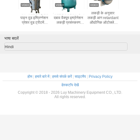
 वुड फ़नीर
थोक आउटडोर हाउस
आउटडोर बोर्डवॉक उच्च
लकड़ी के अनुसार
एलवाई ब्रा
व वैक्यूम
पाइन वुड इम्प्रिग्नेशन
दबाव वैक्यूम इम्प्रेनेशन
लकड़ी आग retardant
एसीक्यू 
ड़ी अछूता
प्रेशर वुड ट्रीटमेंट
लकड़ी प्रसंस्करण
औद्योगिक ऑटोक्लेव
पीएलसी स्
्लेव
उपकरण
उपकरण
अनुकूलित करने के लिए
नियंत्रण
ऋण
संरक्षणकर्त
वैक्यूम उच्च 
भाषा बदलें
में घुलनश
आसा
Hindi
होम
|
हमारे बारे में
|
हमसे संपर्क करें
|
साइटमैप
|
Privacy Policy
डेस्कटॉप देखें
Copyright © 2018 - 2026 Luy Machinery Equipment CO., LTD.
All rights reserved.