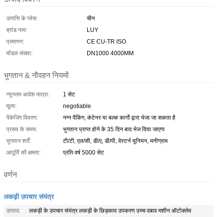
उत्पत्ति के प्लेस:
चीन
ब्रांड नाम:
LUY
प्रमाणन:
CE CU-TR ISO
मॉडल संख्या:
DN1000 4000MM
भुगतान & नौवहन नियमों
न्यूनतम आदेश मात्रा:
1 सेट
मूल्य:
negotiable
पैकेजिंग विवरण:
नग्न पैकिंग, कंटेनर या बल्क कार्गो द्वारा भेजा जा सकता है
प्रसव के समय:
भुगतान प्राप्त होने के 35 दिन बाद भेज दिया जाएगा
भुगतान शर्तें:
टी/टी, एल/सी, डी/ए, डी/पी, वेस्टर्न यूनियन, मनीग्राम
आपूर्ति की क्षमता:
प्रति वर्ष 5000 सेट
वर्णन
लकड़ी उपचार संयंत्र
उत्पाद:
लकड़ी के उपचार संयंत्र लकड़ी के छिड़काव उपकरण उच्च दबाव मशीन ऑटोक्लेव