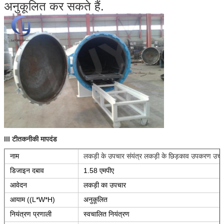
अनुकूलित कर सकते हैं.
III टी
तकनीकी मापदंड
नाम
लकड़ी के उपचार संयंत्र लकड़ी के छिड़काव उपकरण उच्
डिजाइन दबाव
1.58 एमपीए
आवेदन
लकड़ी का उपचार
आयाम ((L*W*H)
अनुकूलित
नियंत्रण प्रणाली
स्वचालित नियंत्रण