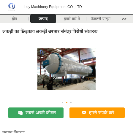
Luy Machinery Equipment CO., LTD
होम
उत्पाद
हमारे बारे में
फैक्टरी यात्रा
>>
लकड़ी का छिड़काव लकड़ी उपचार संयंत्र विरोधी संक्षारक
सबसे अच्छी कीमत
हमसे संपर्क करें
उत्पाद विवरण