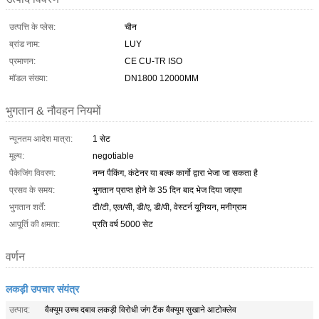
उत्पत्ति के प्लेस:
चीन
ब्रांड नाम:
LUY
प्रमाणन:
CE CU-TR ISO
मॉडल संख्या:
DN1800 12000MM
भुगतान & नौवहन नियमों
न्यूनतम आदेश मात्रा:
1 सेट
मूल्य:
negotiable
पैकेजिंग विवरण:
नग्न पैकिंग, कंटेनर या बल्क कार्गो द्वारा भेजा जा सकता है
प्रसव के समय:
भुगतान प्राप्त होने के 35 दिन बाद भेज दिया जाएगा
भुगतान शर्तें:
टी/टी, एल/सी, डी/ए, डी/पी, वेस्टर्न यूनियन, मनीग्राम
आपूर्ति की क्षमता:
प्रति वर्ष 5000 सेट
वर्णन
लकड़ी उपचार संयंत्र
उत्पाद:
वैक्यूम उच्च दबाव लकड़ी विरोधी जंग टैंक वैक्यूम सुखाने आटोक्लेव