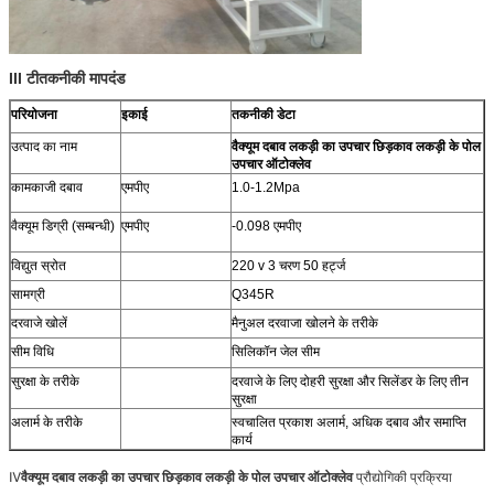
III टी
तकनीकी मापदंड
परियोजना
इकाई
तकनीकी डेटा
उत्पाद का नाम
वैक्यूम दबाव लकड़ी का उपचार छिड़काव लकड़ी के पोल
उपचार ऑटोक्लेव
कामकाजी दबाव
एमपीए
1.0-1.2Mpa
वैक्यूम डिग्री (सम्बन्धी)
एमपीए
-0.098 एमपीए
विद्युत स्रोत
220 v 3 चरण 50 हर्ट्ज
सामग्री
Q345R
दरवाजे खोलें
मैनुअल दरवाजा खोलने के तरीके
सीम विधि
सिलिकॉन जेल सीम
सुरक्षा के तरीके
दरवाजे के लिए दोहरी सुरक्षा और सिलेंडर के लिए तीन
सुरक्षा
अलार्म के तरीके
स्वचालित प्रकाश अलार्म, अधिक दबाव और समाप्ति
कार्य
Ⅳ
वैक्यूम दबाव लकड़ी का उपचार छिड़काव लकड़ी के पोल उपचार ऑटोक्लेव
प्रौद्योगिकी प्रक्रिया