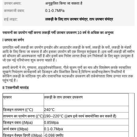
उपचार क्षमता:
अनुकूलित किया जा सकता है
कामकाजी दबाव:
0.1-0.7MPa
लकड़ी के लिए ताप उपचार संयंत्र
ताप उपचार संयंत्र
हाई लाइट:
,
रसायनों का उपयोग नहीं करना लकड़ी गर्मी उपचार उपकरण 10 वर्ष से अधिक का अनुभव
I उत्पाद का वर्णन
उत्पादित थर्मो लकड़ी का उपयोग इनडोर और आउटडोर लकड़ी के फर्श, लकड़ी के घरों, लकड़ी के मंडपों
आदि के लिए किया जा सकता है और इसका उपयोग की एक विस्तृत श्रृंखला है।इस थर्मो लकड़ी की मशीन
को बॉयलर की आवश्यकता नहीं है और इसमें कम निवेश लागत हैयह उन निवेशकों के लिए बहुत उपयुक्त है
जो एक नई परियोजना शुरू करना चाहते हैं।
हमारी कंपनी ने रंग, गुणवत्ता, हाइड्रोस्कोपिकता, गीले सूजन गुणों का माप और विश्लेषण करके स्वचालित
सुखाने नियंत्रण कार्यक्रमों को डिजाइन और विकसित किया है,विभिन्न कार्बोनाइजेशन स्थितियों में
कोकिंग लकड़ी के यांत्रिक गुण और रासायनिक घटकऔर उपकरण की तर्कसंगतता विश्व उन्नत स्तर तक
पहुंच गई है।
II T
तकनीकी मापदंड
प्रकार
लकड़ी के ताप उपचार उपकरण
डिजाइन तापमान ((°C)
240°C
तापमान का प्रयोग करना ((°C)
190--220°C ((आप इसे स्वयं समायोजित कर सकते हैं)
डिजाइन दबाव ((Mpa)
0.85Mpa
कार्य दबाव ((Mpa)
0.1-0.7Mpa
डिजाइन वैक्यूम डिग्री ((Mpa)
-0.098 एमपीए