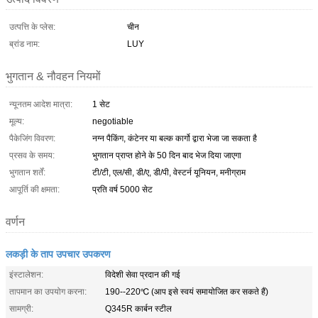
उत्पत्ति के प्लेस:
चीन
ब्रांड नाम:
LUY
भुगतान & नौवहन नियमों
न्यूनतम आदेश मात्रा:
1 सेट
मूल्य:
negotiable
पैकेजिंग विवरण:
नग्न पैकिंग, कंटेनर या बल्क कार्गो द्वारा भेजा जा सकता है
प्रसव के समय:
भुगतान प्राप्त होने के 50 दिन बाद भेज दिया जाएगा
भुगतान शर्तें:
टी/टी, एल/सी, डी/ए, डी/पी, वेस्टर्न यूनियन, मनीग्राम
आपूर्ति की क्षमता:
प्रति वर्ष 5000 सेट
वर्णन
लकड़ी के ताप उपचार उपकरण
इंस्टालेशन:
विदेशी सेवा प्रदान की गई
तापमान का उपयोग करना:
190--220℃ (आप इसे स्वयं समायोजित कर सकते हैं)
सामग्री:
Q345R कार्बन स्टील