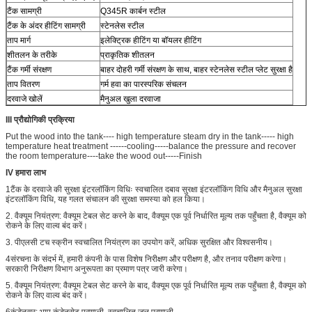
टैंक सामग्री
Q345R कार्बन स्टील
टैंक के अंदर हीटिंग सामग्री
स्टेनलेस स्टील
ताप मार्ग
इलेक्ट्रिक हीटिंग या बॉयलर हीटिंग
शीतलन के तरीके
प्राकृतिक शीतलन
टैंक गर्मी संरक्षण
बाहर दोहरी गर्मी संरक्षण के साथ, बाहर स्टेनलेस स्टील प्लेट सुरक्षा है
ताप वितरण
गर्म हवा का पारस्परिक संचलन
दरवाजे खोलें
मैनुअल खुला दरवाजा
III प्रौद्योगिकी प्रक्रिया
Put the wood into the tank---- high temperature steam dry in the tank----- high
temperature heat treatment ------cooling-----balance the pressure and recover
the room temperature----take the wood out-----Finish
IV हमारा लाभ
1टैंक के दरवाजे की सुरक्षा इंटरलॉकिंग विधिः स्वचालित दबाव सुरक्षा इंटरलॉकिंग विधि और मैनुअल सुरक्षा
इंटरलॉकिंग विधि, यह गलत संचालन की सुरक्षा समस्या को हल किया।
2. वैक्यूम नियंत्रण: वैक्यूम टेबल सेट करने के बाद, वैक्यूम एक पूर्व निर्धारित मूल्य तक पहुँचता है, वैक्यूम को
रोकने के लिए वाल्व बंद करें।
3. पीएलसी टच स्क्रीन स्वचालित नियंत्रण का उपयोग करें, अधिक सुरक्षित और विश्वसनीय।
4संरचना के संदर्भ में, हमारी कंपनी के पास विशेष निरीक्षण और परीक्षण है, और तनाव परीक्षण करेगा।
सरकारी निरीक्षण विभाग अनुरूपता का प्रमाण पत्र जारी करेगा।
5. वैक्यूम नियंत्रण: वैक्यूम टेबल सेट करने के बाद, वैक्यूम एक पूर्व निर्धारित मूल्य तक पहुँचता है, वैक्यूम को
रोकने के लिए वाल्व बंद करें।
6कंडेनसर: भाप कंडेनसेट प्रणाली, स्वचालित जल प्रणाली