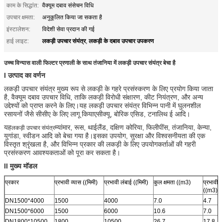
काम के सिद्धांत:
वैक्यूम दबाव संसेचन विधि
उपचार क्षमता:
अनुकूलित किया जा सकता है
इंस्टालेशन:
विदेशी सेवा प्रदान की गई
लकड़ी उपचार संयंत्र
लकड़ी के दबाव उपचार उपकरण
हाई लाइट:
,
उच्च विन्यास वाली फिल्टर प्रणाली के साथ तंजानिया में लकड़ी उपचार संयंत्र बेचा है
I उत्पाद का वर्णन
लकड़ी उपचार संयंत्र मुख्य रूप से लकड़ी के गहरे प्रसंस्करण के लिए प्रयोग किया जाता
है, वैक्यूम दबाव उपचार विधि, ताकि लकड़ी विरोधी संक्षारण, कीट नियंत्रण, और अन्य
उद्देश्यों को प्राप्त करने के लिए।यह लकड़ी उपचार संयंत्र विभिन्न पानी में घुलनशील
रसायनों जैसे सीसीए के लिए लागू कियाएसीक्यू, बोरिक एसिड, टनालिथ ई आदि।
यह
म्यांमार, रूस, थाईलैंड, दक्षिण कोरिया, फिलीपींस, तंजानिया, केन्या,
लकड़ी उपचार संयंत्र
युगांडा, स्वीडन आदि को बेचा गया है।
इसका उपयोग, सुरक्षा और विश्वसनीयता की एक
विस्तृत श्रृंखला है, और विभिन्न प्रकार की लकड़ी के लिए उपयोगकर्ताओं की गहरी
प्रसंस्करण आवश्यकताओं को पूरा कर सकता है।
II मुख्य मॉडल
प्रकार
प्रभावी व्यास ((मिमी)
प्रभावी लंबाई ((मिमी)
कुल क्षमता ((m3)
प्रभावी 
((m3)
DN1500*4000
1500
4000
7.0
4.7
DN1500*6000
1500
6000
10.6
7.0
DN1800*10500
1800
10500
26.7
17.8