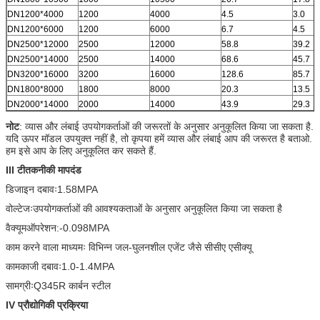
DN1200*4000
1200
4000
4.5
3.0
DN1200*6000
1200
6000
6.7
4.5
DN2500*12000
2500
12000
58.8
39.2
DN2500*14000
2500
14000
68.6
45.7
DN3200*16000
3200
16000
128.6
85.7
DN1800*8000
1800
8000
20.3
13.5
DN2000*14000
2000
14000
43.9
29.3
नोट
: व्यास और लंबाई उपयोगकर्ताओं की जरूरतों के अनुसार अनुकूलित किया जा सकता है.
यदि ऊपर मॉडल उपयुक्त नहीं है, तो कृपया हमें व्यास और लंबाई आप की जरूरत है बताओ.
हम इसे आप के लिए अनुकूलित कर सकते हैं.
III टी
तकनीकी मापदंड
डिजाइन दबावः1.58MPA
वोल्टेजःउपयोगकर्ताओं की आवश्यकताओं के अनुसार अनुकूलित किया जा सकता है
वैक्यूम
ऑपरेशन:-0.098MPA
काम करने वाला माध्यमः विभिन्न जल-घुलनशील एजेंट जैसे सीसीए एसीक्यू
कामकाजी दबावः1.0-1.4MPA
सामग्रीःQ345R कार्बन स्टील
IV प्रौद्योगिकी प्रक्रिया