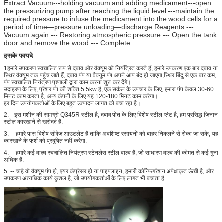
Extract Vacuum---holding vacuum and adding medicament---open
the pressurizing pump after reaching the liquid level ---maintain the
required pressure to infuse the medicament into the wood cells for a
period of time—pressure unloading—discharge Reagents ---
Vacuum again --- Restoring atmospheric pressure --- Open the tank
door and remove the wood --- Complete
इसके फायदे
1हमारे उपकरण स्वचालित रूप से दबाव और वैक्यूम को नियंत्रित करते हैं, हमारे उपकरण एक बार दबाव या
स्थिर वैक्यूम तक पहुँच जाते हैं, दबाव पंप या वैक्यूम पंप अपने आप बंद हो जाएगा,स्थिर बिंदु से एक बार कम,
पंप स्वचालित नियंत्रण प्रणाली द्वारा काम करना शुरू कर देंगे।
उदाहरण के लिए, प्रेशर पंप की शक्ति 5.5kw है, एक सर्कल के उपचार के लिए, हमारा पंप केवल 30-60
मिनट काम करता है, अन्य कंपनी के लिए यह 120-180 मिनट काम करेगा।
हर दिन उपयोगकर्ताओं के लिए बहुत उत्पादन लागत को बचा रहा है।
2.-- इस मशीन की सामग्री Q345R स्टील है, दबाव पोत के लिए विशेष स्टील प्लेट है, हम प्रसिद्ध जिनान
स्टील कारखाने से खरीदते हैं.
3. -- हमारे पास विशेष सीवेज आउटलेट हैं ताकि अवशिष्ट रसायनों को बाहर निकलने से रोका जा सके, यह
कारखाने के फर्श को प्रदूषित नहीं करेगा.
4. -- हमारे कई वाल्व स्वचालित नियंत्रण स्टेनलेस स्टील वाल्व हैं, जो साधारण वाल्व की कीमत से कई गुना
अधिक हैं.
5. -- चाहे वो वैक्यूम पंप हो, एयर कंप्रेसर हो या पाइपलाइन, हमारी कॉन्फ़िगरेशन अपेक्षाकृत ऊंची है, और
उपकरण अत्यधिक कार्य कुशल है, जो उपयोगकर्ताओं के लिए लागत भी बचाता है.